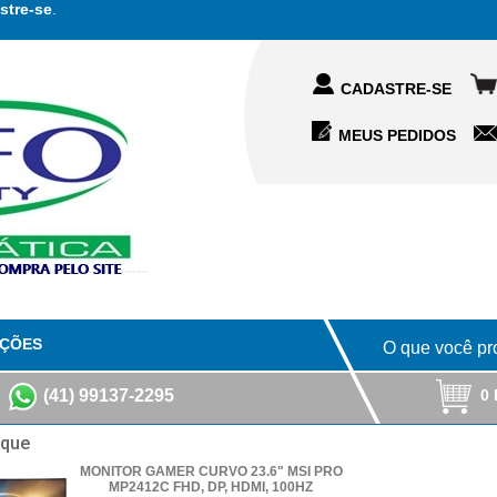
stre-se
.
CADASTRE-SE
MEUS PEDIDOS
ÇÕES
0 
(41) 99137-2295
aque
MONITOR GAMER CURVO 23.6" MSI PRO
MP2412C FHD, DP, HDMI, 100HZ